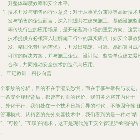
升整体调度效率和安全水平。
技术开发与销售的行业意义
：对于从事光分束器等高新技术
发与销售的企业而言，深入挖掘其在建筑施工、基础设施监
等传统行业的应用场景，是开拓蓝海市场的重要方向。这要
技术提供方必须深入理解施工行业的真实痛点（如安全事故
发、精细化管理的需求），开发出
稳定、可靠、易部署且成
可控
的解决方案，并与施工企业、设计院、监管单位建立紧
合作，共同推动安全技术的迭代与应用。
、 牢记教训，科技向善
安全事故的分析，目的不在于渲染恐惧，而在于催生敬畏与改进
每一条安全规程背后，都曾有过血的代价。我们务必将其内化于
心、外化于行。我们处在一个技术日新月异的时代，不能固守陈
的管理模式。从精密的光分束器技术中，我们看到的是一种对“精
”、“可控”、“互联”的追求，这正是现代施工安全管理所亟需的品
质。