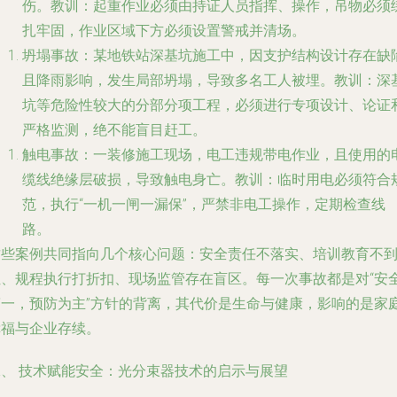
伤。
教训
：起重作业必须由持证人员指挥、操作，吊物必须
扎牢固，作业区域下方必须设置警戒并清场。
坍塌事故
：某地铁站深基坑施工中，因支护结构设计存在缺
且降雨影响，发生局部坍塌，导致多名工人被埋。
教训
：深
坑等危险性较大的分部分项工程，必须进行专项设计、论证
严格监测，绝不能盲目赶工。
触电事故
：一装修施工现场，电工违规带电作业，且使用的
缆线绝缘层破损，导致触电身亡。
教训
：临时用电必须符合
范，执行“一机一闸一漏保”，严禁非电工操作，定期检查线
路。
这些案例共同指向几个核心问题：
安全责任不落实、培训教育不
位、规程执行打折扣、现场监管存在盲区
。每一次事故都是对“安
第一，预防为主”方针的背离，其代价是生命与健康，影响的是家
幸福与企业存续。
二、 技术赋能安全：光分束器技术的启示与展望