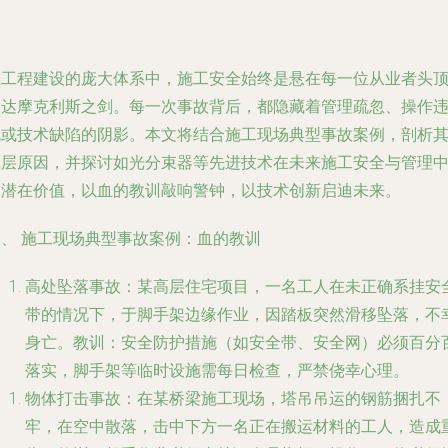
在工程建设的庞大体系中，施工安全始终是悬在每一位从业者头
的达摩克利斯之剑。每一次事故背后，都隐藏着管理疏忽、操作
规或技术缺陷的阴影。本文将结合施工现场典型事故案例，剖析
深层原因，并探讨如光分束器等先进技术在未来施工安全与管理
的潜在价值，以血的教训敲响警钟，以技术创新启迪未来。
一、 施工现场典型事故案例：血的教训
高处坠落事故
：某高层住宅项目，一名工人在未正确系挂安
带的情况下，于脚手架边缘作业，因踏板突然滑移坠落，不
身亡。
教训
：安全防护措施（如安全带、安全网）必须百分
落实，脚手架等临时设施需每日检查，严禁侥幸心理。
物体打击事故
：在某桥梁施工现场，塔吊吊运的钢筋捆扎不
牢，在空中散落，击中下方一名正在搬运材料的工人，造成