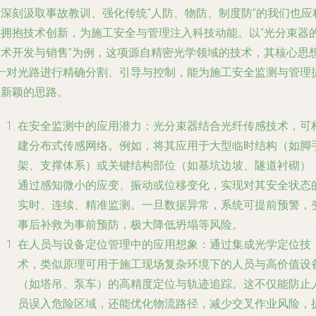
在深刻汲取事故教训、强化传统“人防、物防、制度防”的我们也应
极拥抱技术创新，为施工安全与管理注入科技动能。以“光分束器
技术开发与销售”为例，这项源自精密光学领域的技术，其核心思
——对光路进行精确分割、引导与控制，能为施工安全监测与管理
供新颖的思路。
在安全监测中的应用潜力
：光分束器结合光纤传感技术，可
建分布式传感网络。例如，将其应用于大型临时结构（如脚
架、支撑体系）或关键结构部位（如基坑边坡、隧道衬砌）
通过感知微小的应变、振动或位移变化，实现对其安全状态
实时、连续、精准监测
。一旦数据异常，系统可提前预警，
事后补救为事前预防，极大降低坍塌等风险。
在人员与设备定位管理中的应用想象
：通过集成光学定位技
术，类似原理可用于施工现场复杂环境下的人员与高价值设
（如塔吊、泵车）的
高精度定位与轨迹追踪
。这不仅能防止
员误入危险区域，还能优化物流路径，减少交叉作业风险，