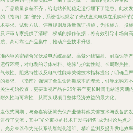
去的市场采购与招标实践中，由于缺乏统一、细致的技术评审依
据，产品质量参差不齐，给电站长期稳定运行埋下了隐患。此次
布的《指南》第1部分，系统性地规定了光伏直流电缆在采购环节
技术要求、试验方法、评审规则及质量保证措施，为招标方、投
方及评审专家提供了清晰、权威的操作依据，将有效引导市场向
品质、高可靠性产品集中，推动产业技术升级。
标准内容紧密结合光伏发电系统高温、高紫外线辐射、耐腐蚀等
苛运行环境，对电缆的导体材料、绝缘与护套性能、长期耐热性
耐气候性、阻燃特性以及电气性能等关键技术指标提出了明确且
格的要求。《指南》强调了全生命周期成本的理念，引导采购方
仅关注初始投资，更要重视产品在25年甚至更长时间电站运营期
的耐久性与可靠性，从而实现项目整体经济效益的最大化。
首发仪式同期，与会嘉宾还就光伏产业链其他关键技术与设备的
展进行了交流，其中“光分束器的技术开发与销售”成为讨论热点之
一。光分束器作为光伏系统智能化运维、精准监测及提升发电效