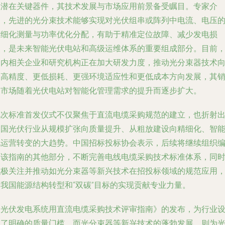
的潜在关键器件，其技术发展与市场应用前景备受瞩目。专家介
绍，先进的光分束技术能够实现对光伏组串或阵列中电流、电压
精细化测量与功率优化分配，有助于精准定位故障、减少发电损
失，是未来智能光伏电站和高级运维体系的重要组成部分。目前
国内相关企业和研究机构正在加大研发力度，推动光分束器技术
更高精度、更低损耗、更强环境适应性和更低成本方向发展，其
售市场随着光伏电站对智能化管理需求的提升而逐步扩大。
此次标准首发仪式不仅聚焦于直流电缆采购规范的建立，也折射
中国光伏行业从规模扩张向质量提升、从粗放建设向精细化、智
化运营转变的大趋势。中国招标投标协会表示，后续将继续组织
写该指南的其他部分，不断完善电线电缆采购技术标准体系，同
积极关注并推动如光分束器等新兴技术在招投标领域的规范应用
为我国能源结构转型和“双碳”目标的实现贡献专业力量。
《光伏发电系统用直流电缆采购技术评审指南》的发布，为行业
立了明确的质量门槛，而光分束器等新兴技术的蓬勃发展，则为