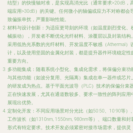
结型）的快慢轴对准，是实现高消光比（通常要求>20dB，
端应用>30dB）的关键。任何微小的轴偏或应力不对称都会
致偏振串扰，严重影响性能。
材料与设计创新
：为适应更苛刻的环境（如温度剧烈变化、
械振动），开发者不断优化光纤材料、涂覆层以及封装结构
采用低热光系数的光纤材料、开发温度不敏感（Athermal）
计，以及使用坚固的金属化封装，都是提升器件环境稳定性
重要方向。
多功能集成
：随着系统小型化、集成化需求，将保偏分束功
与其他功能（如波分复用、光隔离）集成在单一器件或芯片
的研发成为热点。基于平面光波导（PLC）技术的保偏分束
正在快速发展，尤其在通道数较多、要求一致性的阵列应用
展现出优势。
定制化开发
：不同应用场景对分光比（如50:50、10:90等）
工作波长（如1310nm, 1550nm, 980nm等）、端口数量和封
形式有特定要求。技术开发必须紧密对接市场需求，提供灵