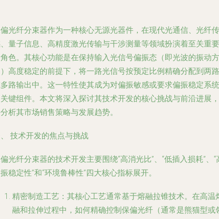
保偏光纤分束器作为一种核心无源光器件，在现代光通信、光纤
感、量子信息、高精度激光传输与干涉测量等领域扮演着至关重
的角色。其核心功能是在保持输入光信号偏振态（即光波的振动
向）高度稳定的前提下，将一路光信号按预定比例精确分配到两
或多路输出中。这一特性使其成为对偏振敏感或要求偏振稳定系
的关键组件。本文将深入探讨其技术开发的核心挑战与前沿进展
并分析其市场销售策略与发展趋势。
一、 技术开发的焦点与挑战
偏光纤分束器的技术开发主要围绕“高消光比”、“低插入损耗”、“
振稳定性”和“环境鲁棒性”四大核心指标展开。
精密制造工艺
：其核心工艺通常基于熔融拉锥技术。在高温
融和拉伸过程中，如何精确控制保偏光纤（通常是熊猫型或